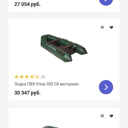
27 054 руб.
Фальшборт
Стрингера
Крепление сидений
Количество сидений
(6)
Лодка ПВХ Улов 300 СК моторная
30 347 руб.