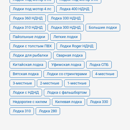
Лодки под мотор 4 лс
Лодка 400 НДНД
Лодка 360 НДНД
Лодка 330 НДНД
Лодка 310 НДНД
Лодка 300 НДНД
Большие лодки
Пайольные лодки
Легкие лодки
Лодки с толстым ПВХ
Лодки Roger НДНД
Лодки для рыбалки
Сварная лодка
Китайская лодка
Уфимская лодка
Лодка СПБ
Вятская лодка
Лодки со стрингерами
4-местные
3-местные
2-местные
1-местные
Лодки с НДНД
Лодка с фальшбортом
Недорогие с килем
Килевая лодка
Лодка 330
Лодка 310
Лодка 280