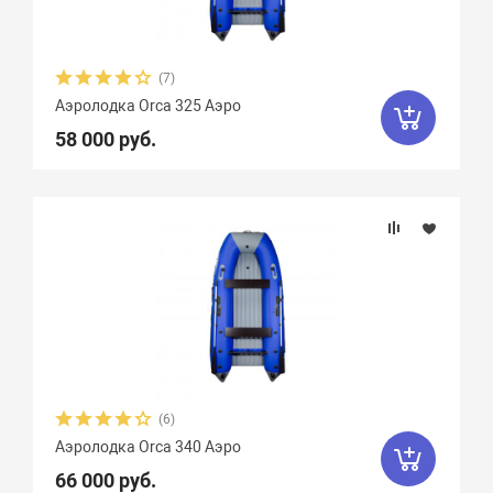
Пассажировместимость
(7)
Тип дна
Аэролодка Orca 325 Аэро
58 000 руб.
Тип киля
Тип швов
Вес, кг
Вид транца
(6)
Материал
Аэролодка Orca 340 Аэро
66 000 руб.
Крепление сидений