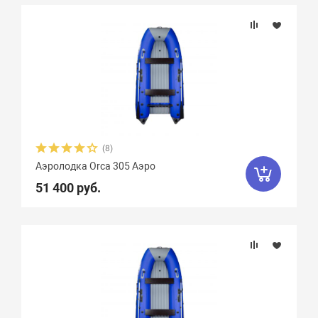
Подбор параметров
Бренд
Длина, см
Ширина, см
(8)
Аэролодка Orca 305 Аэро
Длина кокпита, см
51 400 руб.
Диаметр баллона, см
Плотность ткани, г/м2
Грузоподъемность