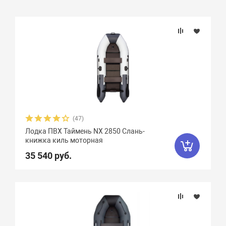
Подбор параметров
Бренд
Длина, см
Ширина, см
(47)
Лодка ПВХ Таймень NX 2850 Слань-
Длина кокпита, см
книжка киль моторная
35 540 руб.
Ширина кокпита, см
Диаметр баллона, см