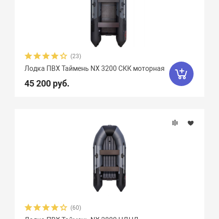
Плотность ткани, г/м2
Грузоподъемность
(23)
Пассажировместимость
Лодка ПВХ Таймень NX 3200 СКК моторная
45 200 руб.
Тип дна
Тип киля
Тип швов
Максимальная мощность мотора, л.с.
Вес, кг
(60)