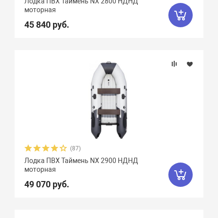
Лодка ПВХ Таймень NX 2800 НДНД
Вид транца
моторная
45 840 руб.
Материал
Фальшборт
Стрингера
Крепление сидений
(87)
Количество сидений
Лодка ПВХ Таймень NX 2900 НДНД
моторная
49 070 руб.