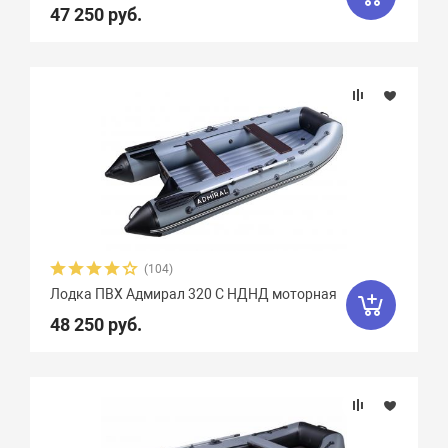
47 250 руб.
Вес, кг
Вид транца
Материал
Фальшборт
Стрингера
(104)
Лодка ПВХ Адмирал 320 C НДНД моторная
Крепление сидений
48 250 руб.
Количество сидений