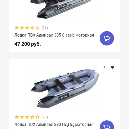
Плотность ткани, г/м2
Грузоподъемность
(21)
Пассажировместимость
Лодка ПВХ Адмирал 305 Classic моторная
47 200 руб.
Надувных отсеков
Тип дна
Тип киля
Тип швов
(76)
Максимальная мощность мотора, л.с.
Лодка ПВХ Адмирал 290 НДНД моторная