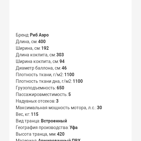
Бренд
Риб Аэро
Длина, см
400
Ширина, см
192
Длина кокпита, см
303
Ширина кокпита, см
94
Диаметр баллона, см
46
Плотность ткани, г/м2
1100
Плотность ткани дна, г/м2
1100
Грузоподъемность
650
Пассажировместимость
5
Надувных отсеков
3
Максимальная мощность мотора, л.с.
30
Вес, кг
115
Вид транца
Встроенный
География производства
Уфа
Высота транца, мм
420
Материал
Армированный ПВХ