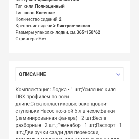
Тип киля
Полноценный
Тип швов
Клееные
Количество сидений
2
Крепление сидений
Ликтрос-ликпаз
Размеры упаковки лодки, см
365*150*62
Стрингера
Нет
ОПИСАНИЕ
Комплектация: Лодка - 1 шт;Усиление киля
ПВХ профилем по всей
длине;Стеклопластиковые законцовки-
ступеньки;Насос ножной 5 л в чехле;Банки
(ламинированная фанера) - 2 шт;Весла
разборные - 2 шт.;Ремнабор - 1 шт;Паспорт - 1
шт.;Две ручки сзади для переноски,