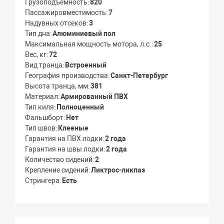
Грузоподъемность
820
Пассажировместимость
7
Надувных отсеков
3
Тип дна
Алюминиевый пол
Максимальная мощность мотора, л.с.
25
Вес, кг
72
Вид транца
Встроенный
География производства
Санкт-Петербург
Высота транца, мм
381
Материал
Армированный ПВХ
Тип киля
Полноценный
Фальшборт
Нет
Тип швов
Клееные
Гарантия на ПВХ лодки
2 года
Гарантия на швы лодки
2 года
Количество сидений
2
Крепление сидений
Ликтрос-ликпаз
Стрингера
Есть